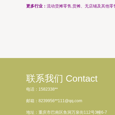
更多行业：
流动货摊零售,货摊、无店铺及其他零
联系我们 Contact
电话：1582338**
邮箱：8239956**
111@qq.com
地址：重庆市巴南区鱼洞万泉街112号3幢6-7